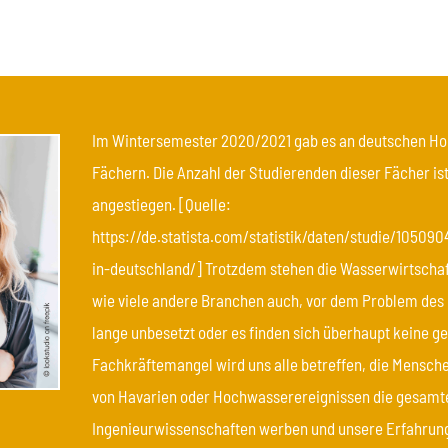
Im Wintersemester 2020/2021 gab es an deutschen Hoc
Fächern. Die Anzahl der Studierenden dieser Fächer is
angestiegen. [Quelle:
https://de.statista.com/statistik/daten/studie/1050
in-deutschland/] Trotzdem stehen die Wasserwirtschaft
wie viele andere Branchen auch, vor dem Problem des 
lange unbesetzt oder es finden sich überhaupt keine g
Fachkräftemangel wird uns alle betreffen, die Menschen
von Havarien oder Hochwasserereignissen die gesamte
Ingenieurwissenschaften werben und unsere Erfahrung